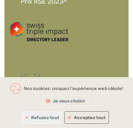
Prix RSE 2023
GET IN TOUCH
T +41 22 344 79 02
Nos cookies: croquez l’expérience web idéale!
blossom@
Je veux choisir
Nous retrouver
Inscription newsletter
Refusez tout
Acceptez tout